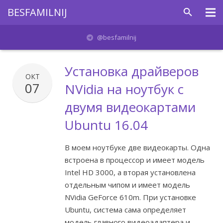
BESFAMILNIJ
Главная
@besfamilnij
Проекты
Установка драйверов
ОКТ
Отблагодарить
07
NVidia на ноутбук с
двумя видеокартами
Связаться
Ubuntu 16.04
В моем ноутбуке две видеокарты. Одна
встроена в процессор и имеет модель
Intel HD 3000, а вторая установлена
отдельным чипом и имеет модель
NVidia GeForce 610m. При установке
Ubuntu, система сама определяет
модель главного видеоадаптера и