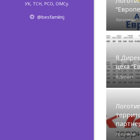
Логоти
УК, ТСН, РСО, ОМСу.
“Европ
@besfamilnij
Логотипы
Я.Дирек
цеха “Е
Я.Директ
Логоти
террит
партне
Логотипы