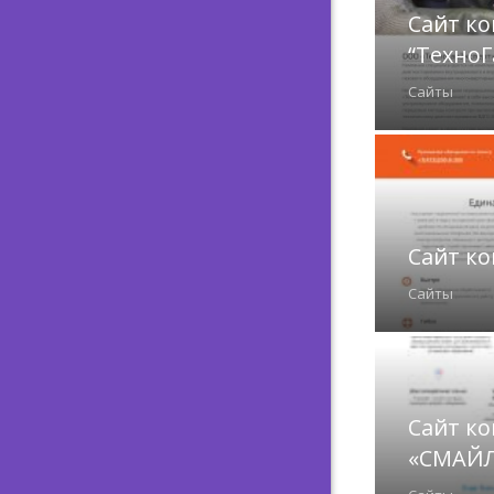
Сайт к
“ТехноГ
Сайты
Сайт ко
Сайты
Сайт к
«СМАЙ