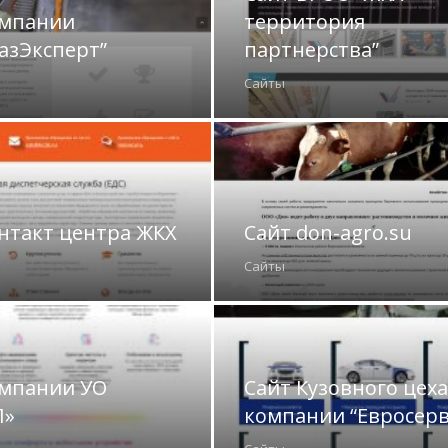
омпании
территория
азЭксперт”
партнерства”
Сайты
нтакт центра ЖКХ
Сайт don-agro.su
Сайты
омпании УО
Сайт Кузовного цеха
Л»
компании “Евросерв