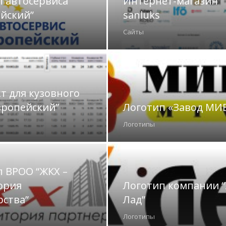
п автосервиса
Интернет-магазин
ейский”
sanluks
Сайты
т для кузовного
вропейский”
Логотип «Завод МИ
Логотипы
п ВРОО “ЖКХ –
ория
Логотип компании “
рства”
Лад”
Логотипы