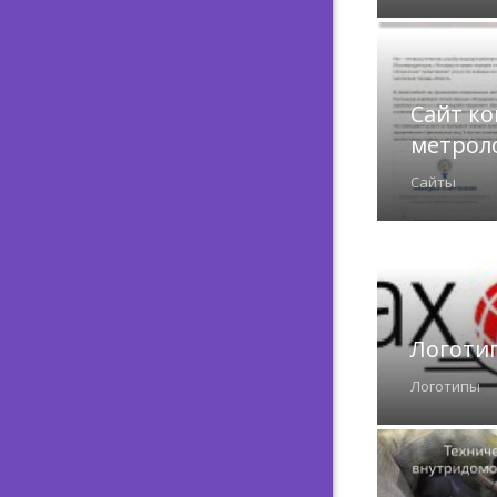
Сайт к
метрол
Сайты
Логотип
Логотипы