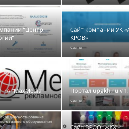
омпании “Центр
Сайт компании УК «
огии”
КРОВ»
Сайты
 РА “MaxMedia”
Портал upgkh.ru v 1.
Сайты
Сайт ВРОО “ЖКХ –