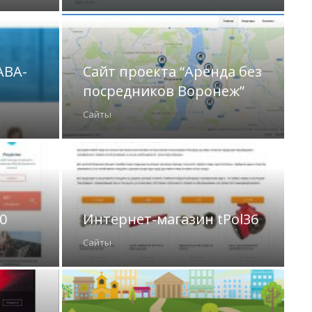
АВА-
Сайт проекта “Аренда без
посредников Воронеж”
Сайты
0
Интернет-магазин tPol36
Сайты