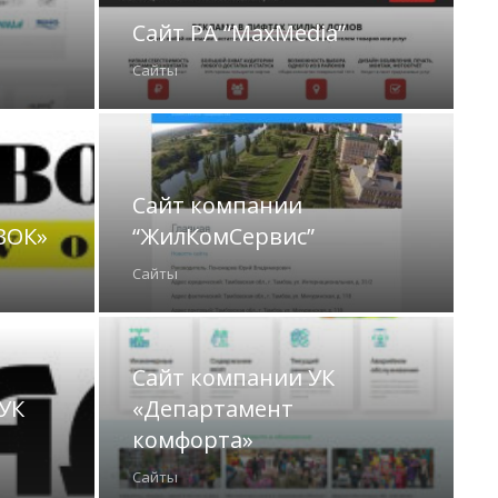
Сайт РА “MaxMedia”
Сайты
Сайт компании
ВОК»
“ЖилКомСервис”
Сайты
Сайт компании УК
УК
«Департамент
комфорта»
Сайты