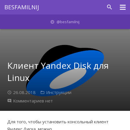
BESFAMILNIJ
Главная
@besfamilnij
Проекты
Отблагодарить
Связаться
Клиент Yandex Disk для
Linux
26.08.2018
Инструкции
Комментариев нет
Для того, чтобы установить консольный клиент
Яндекс.Диска, можно