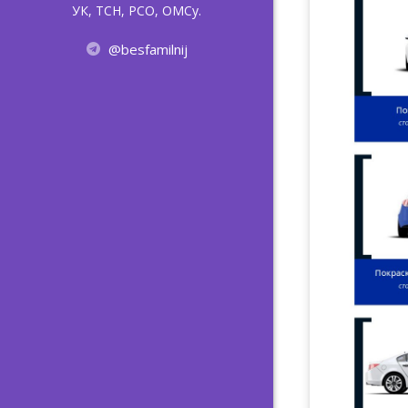
УК, ТСН, РСО, ОМСу.
@besfamilnij